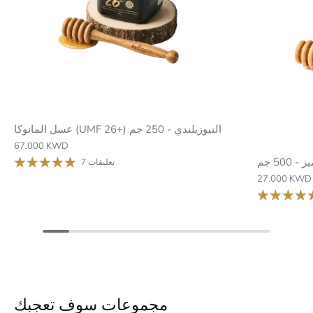
عسل المانوكا (UMF 26+) النيوزيلندي - 250 جم
67.000 KWD
50 جم
7 تعليقات
27.000 KWD
مجموعات سوف تعجبك