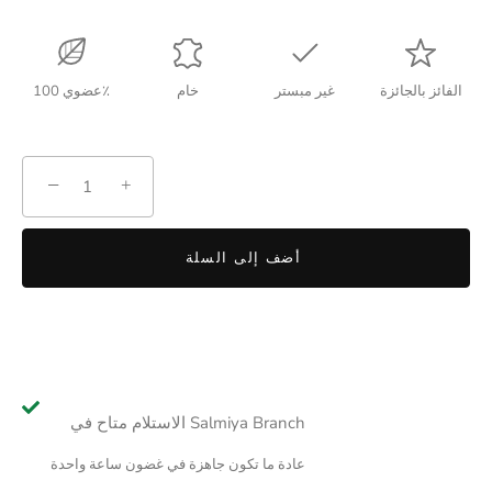
الفائز بالجائزة
غير مبستر
خام
عضوي 100٪
−
+
أضف إلى السلة
الاستلام متاح في Salmiya Branch
عادة ما تكون جاهزة في غضون ساعة واحدة